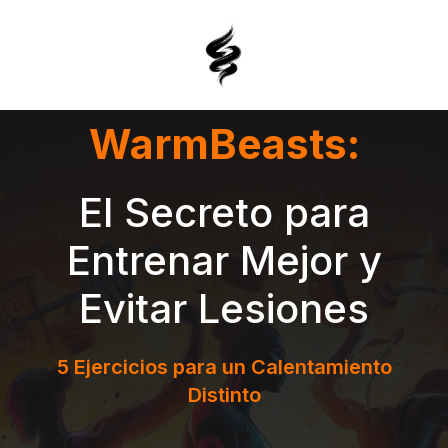
Saltar
al
contenido
WarmBeasts:
El Secreto para
Entrenar Mejor y
Evitar Lesiones
5 Ejercicios para un Calentamiento
Distinto