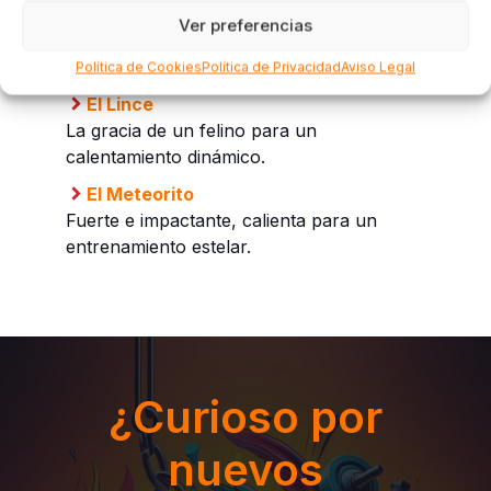
Ver preferencias
El Ninja
Agilidad y fuerza en cada movimiento.
Política de Cookies
Política de Privacidad
Aviso Legal
El Lince
La gracia de un felino para un
calentamiento dinámico.
El Meteorito
Fuerte e impactante, calienta para un
entrenamiento estelar.
¿Curioso por
nuevos