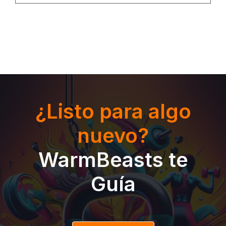
¿Listo para algo
nuevo?
WarmBeasts te
Guía
19,90€ – Comprar