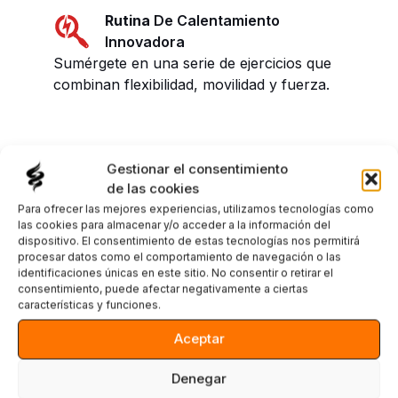
Rutina
De Calentamiento
Innovadora
Sumérgete en una serie de ejercicios que
combinan flexibilidad, movilidad y fuerza.
Gestionar el consentimiento
Masteriza los
de las cookies
Para ofrecer las mejores experiencias, utilizamos tecnologías como
Movimientos
las cookies para almacenar y/o acceder a la información del
dispositivo. El consentimiento de estas tecnologías nos permitirá
procesar datos como el comportamiento de navegación o las
identificaciones únicas en este sitio. No consentir o retirar el
consentimiento, puede afectar negativamente a ciertas
El Molinillo
características y funciones.
Un giro que revoluciona tu movilidad.
Aceptar
Plank Walk
Avanza en tu calentamiento con pasos
Denegar
firmes.