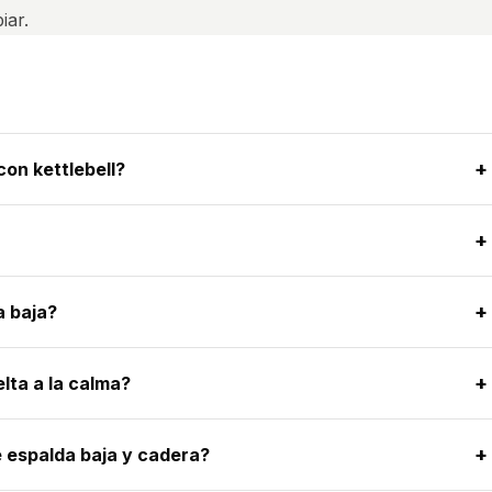
iar.
+
on kettlebell?
+
+
a baja?
+
lta a la calma?
+
 espalda baja y cadera?