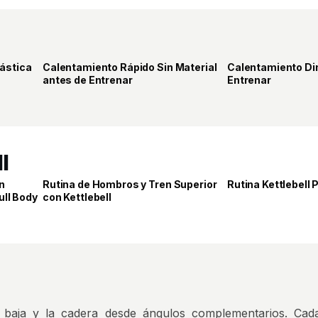
6
3
ástica
Calentamiento Rápido Sin Material
Calentamiento Di
PRO
ELITE
antes de Entrenar
Entrenar
l
29
28
n
Rutina de Hombros y Tren Superior
Rutina Kettlebell 
PRO
ELITE
ull Body
con Kettlebell
 baja y la cadera desde ángulos complementarios. Cad