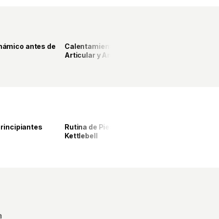
8
6
námico antes de
Calentamiento con Movilidad
ELITE
Articular y Animal Flow
26
22
Principiantes
Rutina de Piernas y Gluteos con
ELITE
Kettlebell
a