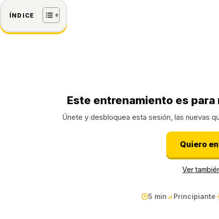
ÍNDICE
SOLO PARA MIEMBROS
Este entrenamiento es para 
Únete y desbloquea esta sesión, las nuevas q
Quiero ent
Ver también
5 min
Principiante