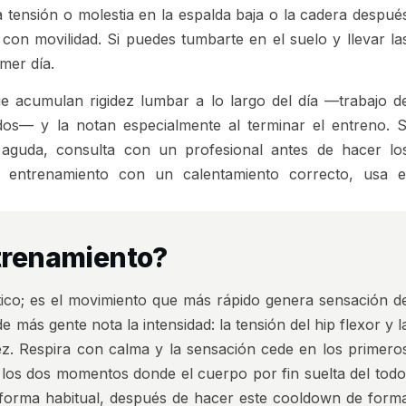
a tensión o molestia en la espalda baja o la cadera despué
a con movilidad. Si puedes tumbarte en el suelo y llevar la
mer día.
e acumulan rigidez lumbar a lo largo del día —trabajo d
os— y la notan especialmente al terminar el entreno. S
a aguda, consulta con un profesional antes de hacer lo
 entrenamiento con un calentamiento correcto, usa e
ntrenamiento?
mático; es el movimiento que más rápido genera sensación d
e más gente nota la intensidad: la tensión del hip flexor y l
. Respira con calma y la sensación cede en los primero
 los dos momentos donde el cuerpo por fin suelta del todo
e forma habitual, después de hacer este cooldown de form