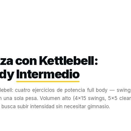
a con Kettlebell:
ody
Intermedio
bell: cuatro ejercicios de potencia full body — swing
n una sola pesa. Volumen alto (4×15 swings, 5×5 clea
busca subir intensidad sin necesitar gimnasio.