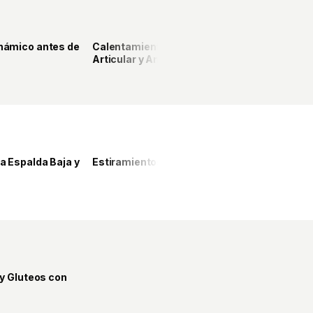
8
6
námico antes de
Calentamiento con Movilidad
ELITE
Articular y Animal Flow
5
5
a Espalda Baja y
Estiramientos Después de Entrenar
PRO
22
 y Gluteos con