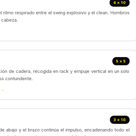
4 × 10
l ritmo respirado entre el swing explosivo y el clean. Hombros
a cabeza.
5 × 5
ción de cadera, recogida en rack y empuje vertical en un solo
ess contundente.
a →
3 × 10
de abajo y el brazo continúa el impulso, encadenando todo el