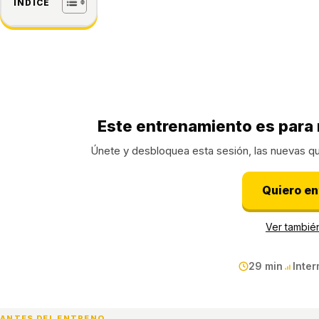
ÍNDICE
SOLO PARA MIEMBROS
Este entrenamiento es para 
Únete y desbloquea esta sesión, las nuevas q
Quiero ent
Ver también
29 min
Inte
ANTES DEL ENTRENO