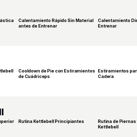
6
3
ástica
Calentamiento Rápido Sin Material
Calentamiento Di
PRO
ELITE
antes de Entrenar
Entrenar
7
6
lebell
Cooldown de Pie con Estiramientos
Estiramientos par
ELITE
ELITE
de Cuádriceps
Cadera
l
28
26
uperior
Rutina Kettlebell Principiantes
Rutina de Piernas
PRO
ELITE
Kettlebell