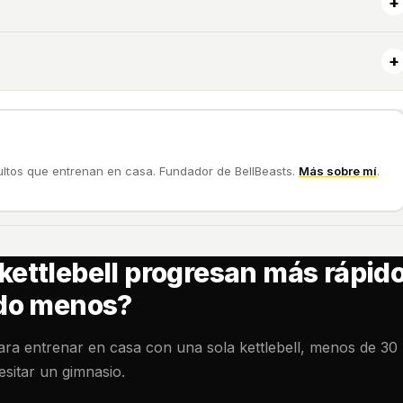
+
+
dultos que entrenan en casa. Fundador de BellBeasts.
Más sobre mí
.
kettlebell progresan más rápid
do menos?
para entrenar en casa con una sola kettlebell, menos de 30
esitar un gimnasio.