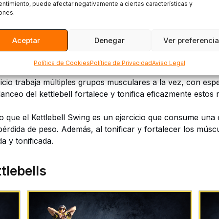
ttlebell Swing
ntimiento, puede afectar negativamente a ciertas características y
ones.
Aceptar
Denegar
Ver preferenci
bell Swing es un ejercicio de alta intensidad que impulsa la
a de este movimiento contribuye significativamente a la res
Política de Cookies
Política de Privacidad
Aviso Legal
 para mejorar la capacidad aeróbica y la resistencia general
icio trabaja múltiples grupos musculares a la vez, con espec
anceo del kettlebell fortalece y tonifica eficazmente estos
 que el Kettlebell Swing es un ejercicio que consume una ca
pérdida de peso. Además, al tonificar y fortalecer los mús
a y tonificada.
tlebells