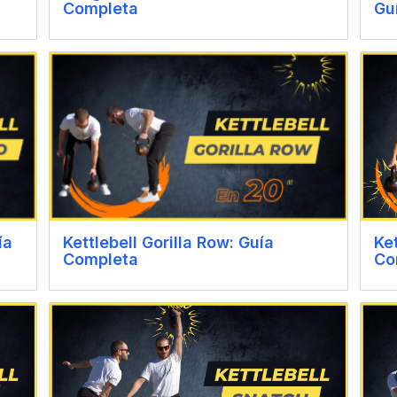
Completa
Gu
Ke
ía
Kettlebell Gorilla Row: Guía
Co
Completa