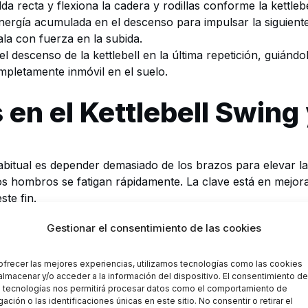
da recta y flexiona la cadera y rodillas conforme la kettleb
energía acumulada en el descenso para impulsar la siguiente
ala con fuerza en la subida.
el descenso de la kettlebell en la última repetición, guiánd
ompletamente inmóvil en el suelo.
en el Kettlebell Swing
bitual es depender demasiado de los brazos para elevar la k
s hombros se fatigan rápidamente. La clave está en mejorar 
ste fin.
Evita sobrecargar la espalda al final del movimiento. Tu 
Gestionar el consentimiento de las cookies
tén la espalda en una postura neutral para proteger la co
a:
Es crucial realizar una extensión completa de la cadera e
ilar al de un salto, pero sin despegar los pies del suelo. 
ofrecer las mejores experiencias, utilizamos tecnologías como las cookies
almacenar y/o acceder a la información del dispositivo. El consentimiento de
 tecnologías nos permitirá procesar datos como el comportamiento de
ación o las identificaciones únicas en este sitio. No consentir o retirar el