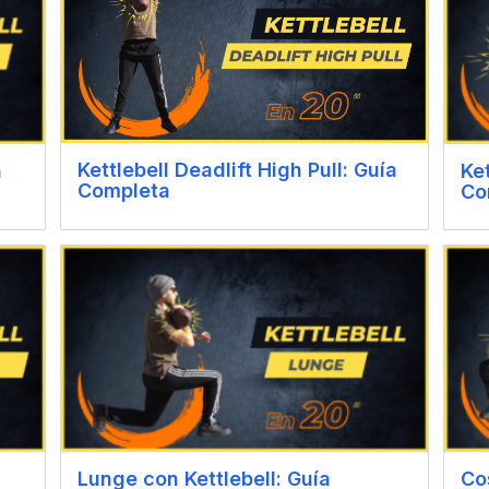
Kettlebell Deadlift High Pull: Guía
a
Ke
Completa
Co
Lunge con Kettlebell: Guía
Co