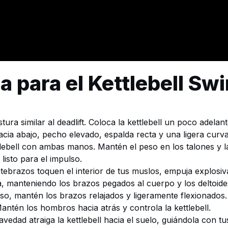
 para el Kettlebell Sw
a similar al deadlift. Coloca la kettlebell un poco adelante
acia abajo, pecho elevado, espalda recta y una ligera curv
lebell con ambas manos. Mantén el peso en los talones y las 
 listo para el impulso.
ebrazos toquen el interior de tus muslos, empuja explosiv
iba, manteniendo los brazos pegados al cuerpo y los deltoid
, mantén los brazos relajados y ligeramente flexionados. El 
Mantén los hombros hacia atrás y controla la kettlebell.
avedad atraiga la kettlebell hacia el suelo, guiándola con