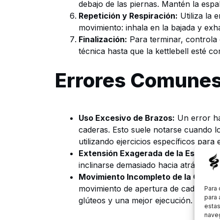
debajo de las piernas. Mantén la espal
Repetición y Respiración:
Utiliza la 
movimiento: inhala en la bajada y exh
Finalización:
Para terminar, controla 
técnica hasta que la kettlebell esté c
Errores Comunes 
Uso Excesivo de Brazos:
Un error ha
caderas. Esto suele notarse cuando lo
utilizando ejercicios específicos para e
Extensión Exagerada de la Espalda:
inclinarse demasiado hacia atrás. Man
Movimiento Incompleto de la Cader
movimiento de apertura de cadera, sim
Para 
para 
glúteos y una mejor ejecución.
estas
naveg